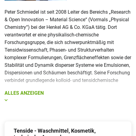
Peter Schmiedel ist seit 2008 Leiter des Bereichs „Research
& Open Innovation – Material Science“ (Vormals „Physical
Chemistry“) bei der Henkel AG & Co. KGaA tätig. Dort
verantwortet er eine physikalisch-chemische
Forschungsgruppe, die sich schwerpunktmäßig mit
Tensidwissenschaft, Phasen- und Strukturverhalten
komplexer Formulierungen, Grenzflächeneffekten sowie der
Stabilität und Dynamik disperser Systeme wie Emulsionen,
Dispersionen und Schäumen beschäftigt. Seine Forschung
verbindet grundlegende kolloid- und tensidchemische
Fragestellungen mit anwendungsnahen
ALLES ANZEIGEN
Herausforderungen im Bereich der Wasch-, Reinigungs- und
Körperpflegeprodukte.
Zuvor war Herr Schmiedel in verschiedenen Positionen der
physikalisch chemischen Forschung tätig und arbeitete
dort an neuartigen Tensidsystemen und innovativen
Tenside - Waschmittel, Kosmetik,
Produktformen. Frühere wissenschaftliche Stationen