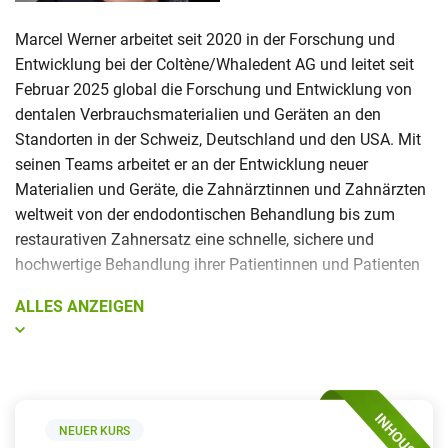
Marcel Werner arbeitet seit 2020 in der Forschung und
Entwicklung bei der Coltène/Whaledent AG und leitet seit
Februar 2025 global die Forschung und Entwicklung von
dentalen Verbrauchsmaterialien und Geräten an den
Standorten in der Schweiz, Deutschland und den USA. Mit
seinen Teams arbeitet er an der Entwicklung neuer
Materialien und Geräte, die Zahnärztinnen und Zahnärzten
weltweit von der endodontischen Behandlung bis zum
restaurativen Zahnersatz eine schnelle, sichere und
hochwertige Behandlung ihrer Patientinnen und Patienten
erlauben.
ALLES ANZEIGEN
Im Zuge seiner Arbeit mit Fokus auf Medizinprodukte war
aber auch immer wieder der Grenzbereich zu chemischen
Produkten und Kosmetika nicht nur bei wissenschaftlichen
Fragestellungen entscheidend. Im Rahmen des
Projektmanagements und der Zulassung musste Herr
NEUER KURS
Werner sich auch mit regulatorischen Fragestellungen