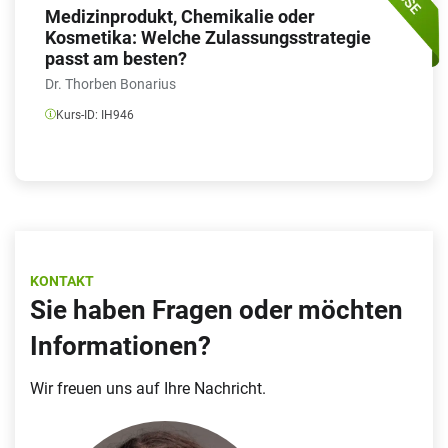
Medizinprodukt, Chemikalie oder
auseinandersetzen, um die ideale Strategie für neue
Kosmetika: Welche Zulassungsstrategie
Produkte zu finden.
passt am besten?
Vor seiner Zeit bei Coltène/Whaledent AG promovierte er an
Dr. Thorben Bonarius
der Albert-Ludwigs-Universität Freiburg im Grenzgebiet
zwischen makromolekularer und physikalischer Chemie
Kurs-ID:
IH946
des Arbeitskreises Prof. Bartsch. In dieser Zeit war Herr
Werner ausserdem im Jungchemiker Forum Freiburg aktiv
und leitete dieses von 2015 bis 2017.
KONTAKT
Sie haben Fragen oder möchten
Informationen?
Wir freuen uns auf Ihre Nachricht.