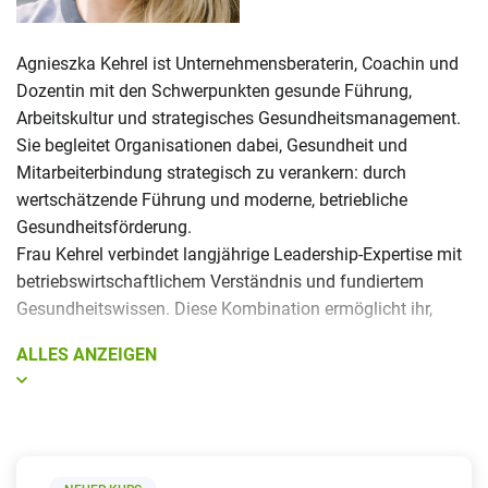
Agnieszka Kehrel ist Unternehmensberaterin, Coachin und
Dozentin mit den Schwerpunkten gesunde Führung,
Arbeitskultur und strategisches Gesundheitsmanagement.
Sie begleitet Organisationen dabei, Gesundheit und
Mitarbeiterbindung strategisch zu verankern: durch
wertschätzende Führung und moderne, betriebliche
Gesundheitsförderung.
Frau Kehrel verbindet langjährige Leadership-Expertise mit
betriebswirtschaftlichem Verständnis und fundiertem
Gesundheitswissen. Diese Kombination ermöglicht ihr,
Organisationen ganzheitlich zu beraten - mit Blick auf
ALLES ANZEIGEN
Strukturen, Menschen und die Realität des Arbeitsalltags.
Ziel ihrer Arbeit ist es, Arbeitsbedingungen, Führung und
Gesundheitsförderung so zu gestalten, dass Mitarbeitende
gesund, motiviert und langfristig verbunden bleiben. Sie ist
Gründerin der Unternehmensberatung Leamind®.