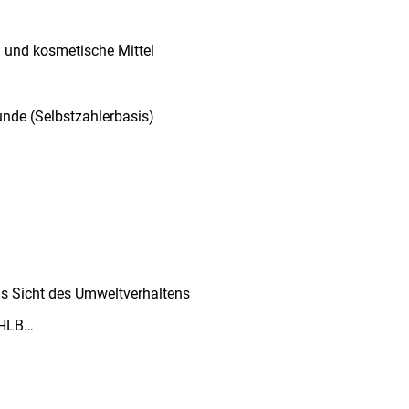
l und kosmetische Mittel
unde (Selbstzahlerbasis)
us Sicht des Umweltverhaltens
 HLB…