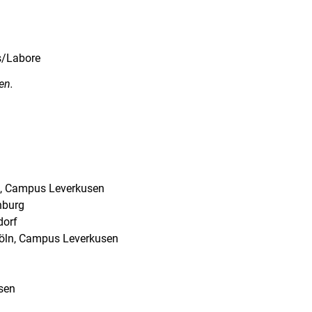
s/Labore
en.
ln, Campus Leverkusen
enburg
dorf
 Köln, Campus Leverkusen
sen