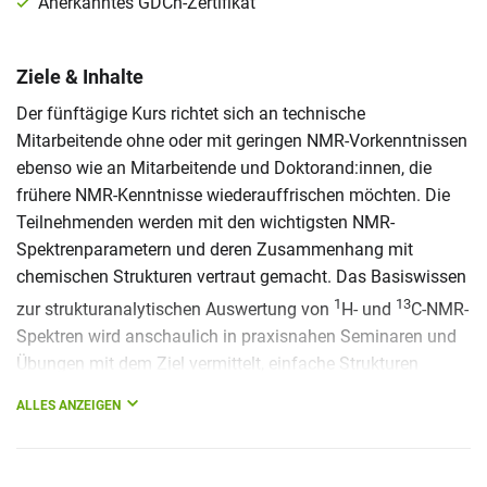
Anerkanntes GDCh-Zertifikat
Ziele & Inhalte
Der fünftägige Kurs richtet sich an technische
Mitarbeitende ohne oder mit geringen NMR-Vorkenntnissen
ebenso wie an Mitarbeitende und Doktorand:innen, die
frühere NMR-Kenntnisse wiederauffrischen möchten. Die
Teilnehmenden werden mit den wichtigsten NMR-
Spektrenparametern und deren Zusammenhang mit
chemischen Strukturen vertraut gemacht. Das Basiswissen
1
13
zur strukturanalytischen Auswertung von
H- und
C-NMR-
Spektren wird anschaulich in praxisnahen Seminaren und
Übungen mit dem Ziel vermittelt, einfache Strukturen
selbstständig zu verifizieren.
ALLES ANZEIGEN
Schwerpunkte des Kurses sind: