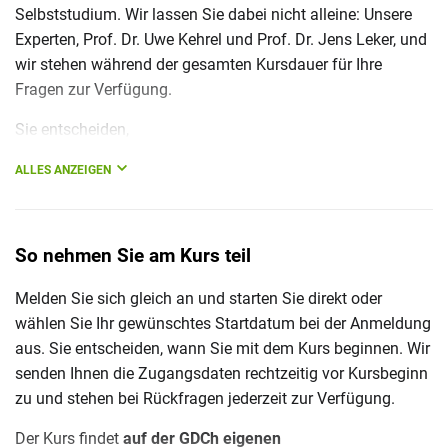
Selbststudium. Wir lassen Sie dabei nicht alleine: Unsere
Experten, Prof. Dr. Uwe Kehrel und Prof. Dr. Jens Leker, und
wir stehen während der gesamten Kursdauer für Ihre
Fragen zur Verfügung.
Sie entscheiden,
wann Sie den Kurs beginnen
ALLES ANZEIGEN
wie viele Stunden pro Woche Sie lernen
wo Sie lernen
welche Unterstützung Sie von uns benötigen
So nehmen Sie am Kurs teil
Maximaler Lernerfolg bei größtmöglicher Flexibilität!
Melden Sie sich gleich an und starten Sie direkt oder
wählen Sie Ihr gewünschtes Startdatum bei der Anmeldung
aus. Sie entscheiden, wann Sie mit dem Kurs beginnen. Wir
senden Ihnen die Zugangsdaten rechtzeitig vor Kursbeginn
zu und stehen bei Rückfragen jederzeit zur Verfügung.
Der Kurs findet
auf der GDCh eigenen