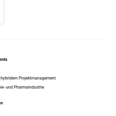
ents
d hybridem Projektmanagement
mie- und Pharmaindustrie
en