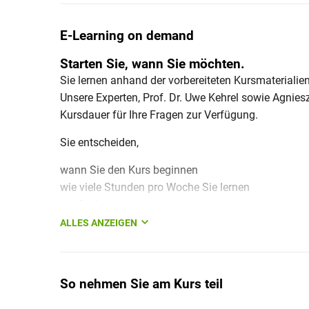
E-Learning on demand
Starten Sie, wann Sie möchten.
Sie lernen anhand der vorbereiteten Kursmaterialien
Unsere Experten, Prof. Dr. Uwe Kehrel sowie Agnie
Kursdauer für Ihre Fragen zur Verfügung.
Sie entscheiden,
wann Sie den Kurs beginnen
wie viele Stunden pro Woche Sie lernen
wo Sie lernen
welche Unterstützung Sie von uns benötigen
ALLES ANZEIGEN
Maximaler Lernerfolg bei größtmöglicher Fl
So nehmen Sie am Kurs teil