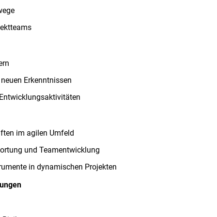
swege
jektteams
ern
 neuen Erkenntnissen
Entwicklungsaktivitäten
ften im agilen Umfeld
twortung und Teamentwicklung
rumente in dynamischen Projekten
gungen